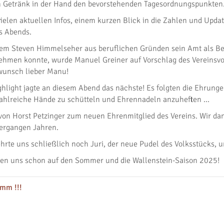
 Getränk in der Hand den bevorstehenden Tagesordnungspunkten
ielen aktuellen Infos, einem kurzen Blick in die Zahlen und Upda
es Abends.
m Steven Himmelseher aus beruflichen Gründen sein Amt als Beis
hmen konnte, wurde Manuel Greiner auf Vorschlag des Vereinsvor
unsch lieber Manu!
ghlight jagte an diesem Abend das nächste! Es folgten die Ehrunge
, zahlreiche Hände zu schütteln und Ehrennadeln anzuheften …
 Horst Petzinger zum neuen Ehrenmitglied des Vereins. Wir dank
vergangen Jahren.
rte uns schließlich noch Juri, der neue Pudel des Volksstücks, 
uen uns schon auf den Sommer und die Wallenstein-Saison 2025!
amm !!!