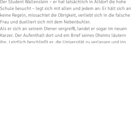
Der Student Wallenstein – er hat tatsächlich in Altdorf die hohe
Schule besucht – legt sich mit allen und jedem an: Er hält sich an
keine Regeln, missachtet die Obrigkeit, verliebt sich in die falsche
Frau und duelliert sich mit dem Nebenbuhler.
Als er sich an seinem Diener vergreift, landet er sogar im neuen
Karzer. Der Aufenthalt dort und ein Brief seines Oheims läutern
ihn. Letztlich beschließt er, die Universität zu verlassen und ins
kaiserliche Heer einzutreten.
Das dramatische Nachspiel bringt Wallenstein 30 Jahre später
zurück nach Altdorf. Als Feldherr will er die Stadt der Plünderung
preis geben. Seine Jugendliebe stellt sich ihm entgegen und
versucht die Stadt zu retten …
Das Stück spielt am Originalschauplatz, im Hof der ehemaligen
Universität. Es ist gewürzt mit herrlichen Massenszenen und
witzigen Nebenrollen. Und bietet so beste Unterhaltung für die
ganze Familie.
Unter Leitung von Profi-Regisseur
Oliver Karbus
wachsen 200
Laien-Darsteller über sich hinaus und beweisen enormes
schauspielerisches Talent.
Karbus hatte das Stück für die vergangene Saison komplett neu