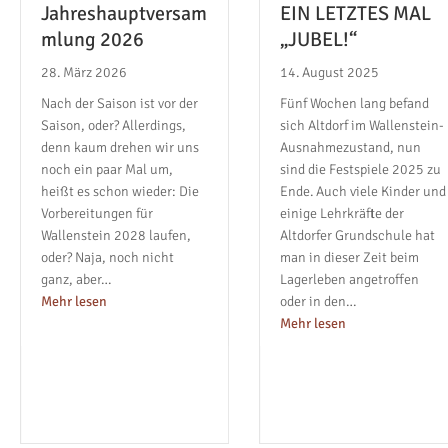
Jahreshauptversam
EIN LETZTES MAL
mlung 2026
„JUBEL!“
28. März 2026
14. August 2025
Nach der Saison ist vor der
Fünf Wochen lang befand
Saison, oder? Allerdings,
sich Altdorf im Wallenstein-
denn kaum drehen wir uns
Ausnahmezustand, nun
noch ein paar Mal um,
sind die Festspiele 2025 zu
heißt es schon wieder: Die
Ende. Auch viele Kinder und
Vorbereitungen für
einige Lehrkräfte der
Wallenstein 2028 laufen,
Altdorfer Grundschule hat
oder? Naja, noch nicht
man in dieser Zeit beim
ganz, aber…
Lagerleben angetroffen
about Jahreshauptversammlung 2026
Mehr lesen
oder in den…
about EIN LETZTES
Mehr lesen
ammlung 2025