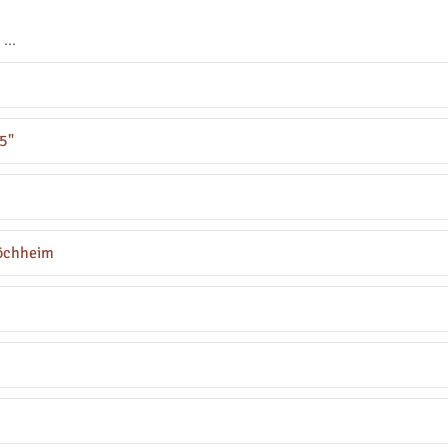
t …
5"
höchheim