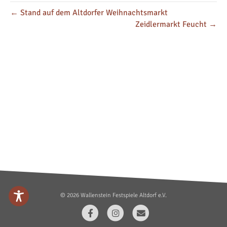
← Stand auf dem Altdorfer Weihnachtsmarkt
Zeidlermarkt Feucht →
© 2026 Wallenstein Festspiele Altdorf e.V.
F
I
E