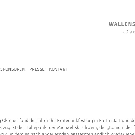
WALLENST
- Die
SPONSOREN
PRESSE
KONTAKT
 Oktober fand der jährliche Erntedankfestzug in Fürth statt und de
stzug ist der Höhepunkt der Michaeliskirchweih, der „Königin der
817, in dem es nach andauernden Missernten endlich wieder eine 